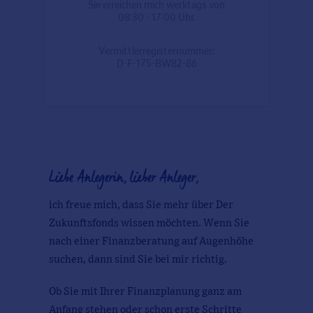
Sie erreichen mich werktags von
08:30 - 17:00 Uhr.
Vermittlerregisternummer:
D-F-175-BW82-86
Liebe Anlegerin, lieber Anleger,
ich freue mich, dass Sie mehr über Der
Zukunftsfonds wissen möchten. Wenn Sie
nach einer Finanzberatung auf Augenhöhe
suchen, dann sind Sie bei mir richtig.
Ob Sie mit Ihrer Finanzplanung ganz am
Anfang stehen oder schon erste Schritte