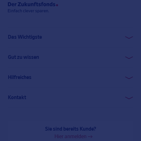
Das Wichtigste
Geld clever anlegen
Gut zu wissen
Unsere Gebührenstruktur
Sicherheitsaspekte
Lernen Sie uns kennen
Hilfreiches
Der Zukunftsfonds bei Ihrer Bank
So funktioniert’s
Kontakt
Häufige Fragen
0800 777 12 00 (kostenfrei)
Presse
service@der-zukunftsfonds.de
Risikohinweis
Sie sind bereits Kunde?
Finanzberater finden
Hier anmelden