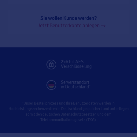
Sie wollen Kunde werden?
Jetzt Benutzerkonto anlegen
256 bit AES
Verschlüsselung
Serverstandort
in Deutschland*
*Unser Bestellprozess und Ihre Benutzerdaten werden in
Hochleistungsrechenzentren in Deutschland gespeichert und unterliegen
somit den deutschen Datenschutzgesetzen und dem
Telekommunikationsgesetz (TKG).