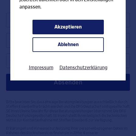
anpassen.
Name *
Akzeptieren
Telefonnummer *
Ablehnen
Rückrufzeit *
Impressum
Datenschutzerklärung
Bitte beachten Sie, dass etwaige Beratungsleistungen ausschließlich durch
Steffen Eisenbeiß erbracht werden und die DFG Deutsche Fondsgesellschaft
SE Invest keine Gewähr für diese Beratungsleistungen übernimmt. Die DFG
Deutsche Fondsgesellschaft SE Invest stellt Ihnen lediglich die technischen
Mittel zur Kontaktaufnahme mit Steffen Eisenbeiß zur Verfügung.
Erklärungen und Hinweise zur Nutzung Ihrer personenbezogenen Daten im
Rahmen des Rückrufservices finden sie in Ziffer 4 unserer