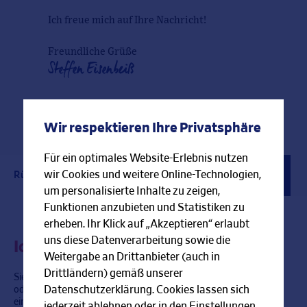
Ich freue mich auf Ihre Nachricht!
Freundliche Grüße
Steffen Eisenbeiß
Wir respektieren Ihre Privatsphäre
Für ein optimales Website-Erlebnis nutzen
wir Cookies und weitere Online-Technologien,
Rückrufservice
Kontaktformular
Berater finden
um personalisierte Inhalte zu zeigen,
Funktionen anzubieten und Statistiken zu
erheben. Ihr Klick auf „Akzeptieren“ erlaubt
uns diese Datenverarbeitung sowie die
Ich rufe Sie gerne zurück!
Weitergabe an Drittanbieter (auch in
Drittländern) gemäß unserer
Sie haben im Moment keine Zeit für ein persönliches Gespräch
Datenschutzerklärung. Cookies lassen sich
oder können mich gerade nicht erreichen? Gerne rufe ich Sie zu
einer Zeit zurück, die bei Ihnen am besten passt.
jederzeit ablehnen oder in den Einstellungen