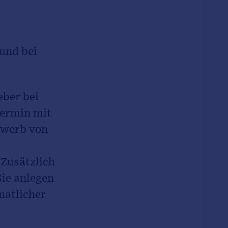
und bei
eber bei
Termin mit
rwerb von
Zusätzlich
ie anlegen
natlicher