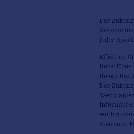
Der Zukunft
Genossensc
jeder Spar
Möchten Sie
Ihrer Haus
Ihrem Bank
Der Zukunft
Wertpapier
informiere
wollen - e
Sparrate. N