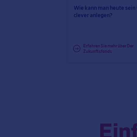
in Der Zukun
Wie kann man heute sein
noch ob der K
clever anlegen?
verfügt, um d
Anlageentsch
Erfahren Sie mehr über Der
Zukunftsfonds
Ein