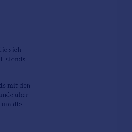
die sich
nftsfonds
ds mit den
unde über
, um die