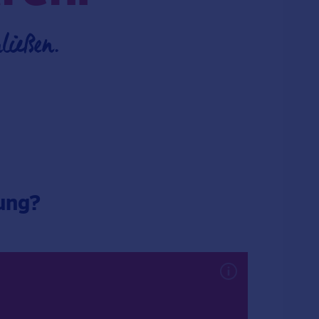
ließen.
ung?