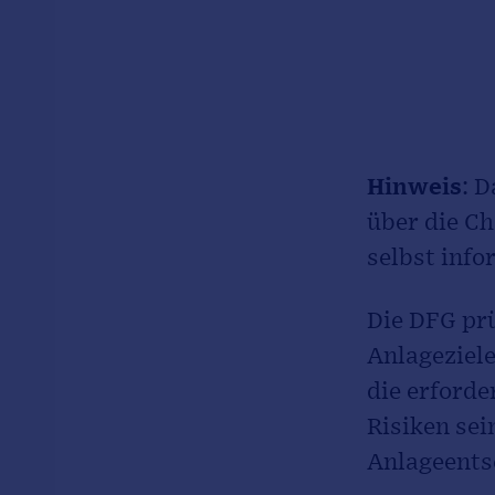
Hinweis
: D
über die Ch
selbst info
Die DFG prü
Anlageziel
die erforde
Risiken sei
Anlageents