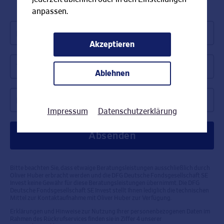
anpassen.
Name *
Akzeptieren
Telefonnummer *
Ablehnen
Rückrufzeit *
Impressum
Datenschutzerklärung
Bitte beachten Sie, dass etwaige Beratungsleistungen ausschließlich durch
Oliver Huber erbracht werden und die DFG Deutsche Fondsgesellschaft SE
Invest keine Gewähr für diese Beratungsleistungen übernimmt. Die DFG
Deutsche Fondsgesellschaft SE Invest stellt Ihnen lediglich die technischen
Mittel zur Kontaktaufnahme mit Oliver Huber zur Verfügung.
Erklärungen und Hinweise zur Nutzung Ihrer personenbezogenen Daten im
Rahmen des Rückrufservices finden sie in Ziffer 4 unserer