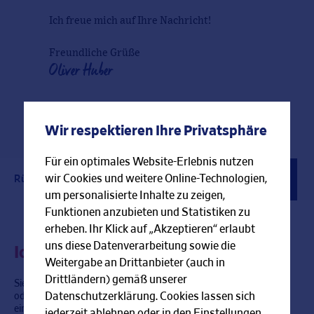
Ich freue mich auf Ihre Nachricht!
Freundliche Grüße
Oliver Huber
Wir respektieren Ihre Privatsphäre
Für ein optimales Website-Erlebnis nutzen
wir Cookies und weitere Online-Technologien,
Rückrufservice
Kontaktformular
Berater finden
um personalisierte Inhalte zu zeigen,
Funktionen anzubieten und Statistiken zu
erheben. Ihr Klick auf „Akzeptieren“ erlaubt
uns diese Datenverarbeitung sowie die
Ich rufe Sie gerne zurück!
Weitergabe an Drittanbieter (auch in
Drittländern) gemäß unserer
Sie haben im Moment keine Zeit für ein persönliches Gespräch
Datenschutzerklärung. Cookies lassen sich
oder können mich gerade nicht erreichen? Gerne rufe ich Sie zu
einer Zeit zurück, die bei Ihnen am besten passt.
jederzeit ablehnen oder in den Einstellungen