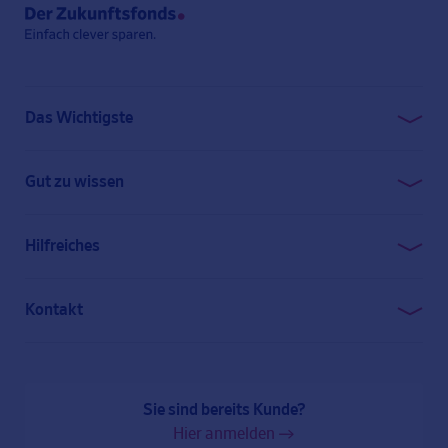
Das Wichtigste
Geld clever anlegen
Gut zu wissen
Unsere Gebührenstruktur
Sicherheitsaspekte
Lernen Sie uns kennen
Hilfreiches
Der Zukunftsfonds bei Ihrer Bank
So funktioniert’s
Kontakt
Häufige Fragen
0800 777 12 00 (kostenfrei)
Presse
service@der-zukunftsfonds.de
Risikohinweis
Sie sind bereits Kunde?
Finanzberater finden
Hier anmelden