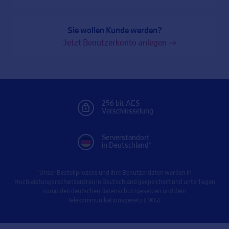
Sie wollen Kunde werden?
Jetzt Benutzerkonto anlegen
256 bit AES
Verschlüsselung
Serverstandort
in Deutschland*
*Unser Bestellprozess und Ihre Benutzerdaten werden in
Hochleistungsrechenzentren in Deutschland gespeichert und unterliegen
somit den deutschen Datenschutzgesetzen und dem
Telekommunikationsgesetz (TKG).