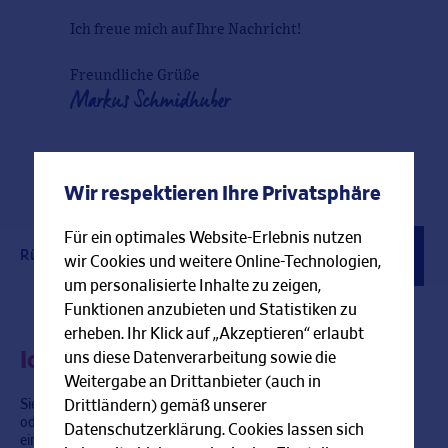
Ich freue mich auf Ihre Nachricht!
Freundliche Grüße
Markus Schmidhuber
Wir respektieren Ihre Privatsphäre
Für ein optimales Website-Erlebnis nutzen
Rückrufservice
Kontaktformular
Berater finden
wir Cookies und weitere Online-Technologien,
um personalisierte Inhalte zu zeigen,
Funktionen anzubieten und Statistiken zu
erheben. Ihr Klick auf „Akzeptieren“ erlaubt
Ich rufe Sie gerne zurück!
uns diese Datenverarbeitung sowie die
Weitergabe an Drittanbieter (auch in
Sie haben im Moment keine Zeit für ein persönliches Gespräch
Drittländern) gemäß unserer
oder können mich gerade nicht erreichen? Gerne rufe ich Sie zu
Datenschutzerklärung. Cookies lassen sich
einer Zeit zurück, die bei Ihnen am besten passt.