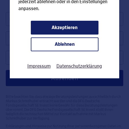
jederzeit ablehnen oder in den Einstellungen
anpassen.
Name *
Akzeptieren
Telefonnummer *
Ablehnen
Rückrufzeit *
Impressum
Datenschutzerklärung
Bitte beachten Sie, dass etwaige Beratungsleistungen ausschließlich durch
Markus Schmidhuber erbracht werden und die DFG Deutsche
Fondsgesellschaft SE Invest keine Gewähr für diese Beratungsleistungen
übernimmt. Die DFG Deutsche Fondsgesellschaft SE Invest stellt Ihnen
lediglich die technischen Mittel zur Kontaktaufnahme mit Markus
Schmidhuber zur Verfügung.
Erklärungen und Hinweise zur Nutzung Ihrer personenbezogenen Daten im