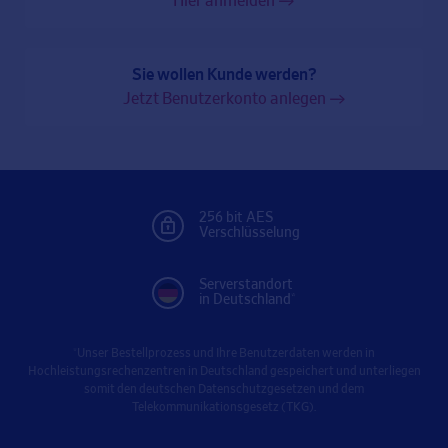
Hier anmelden
Sie wollen Kunde werden?
Jetzt Benutzerkonto anlegen
256 bit AES
Verschlüsselung
Serverstandort
in Deutschland*
*Unser Bestellprozess und Ihre Benutzerdaten werden in
Hochleistungsrechenzentren in Deutschland gespeichert und unterliegen
somit den deutschen Datenschutzgesetzen und dem
Telekommunikationsgesetz (TKG).