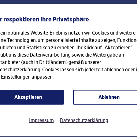
r respektieren Ihre Privatsphäre
 ein optimales Website-Erlebnis nutzen wir Cookies und weitere
ine-Technologien, um personalisierte Inhalte zu zeigen, Funktio
ubieten und Statistiken zu erheben. Ihr Klick auf „Akzeptieren“
tformular
Berater finden
aubt uns diese Datenverarbeitung sowie die Weitergabe an
ttanbieter (auch in Drittländern) gemäß unserer
enschutzerklärung. Cookies lassen sich jederzeit ablehnen oder 
 Einstellungen anpassen.
Akzeptieren
Ablehnen
rück!
Impressum
Datenschutzerklärung
nliches
ichen?