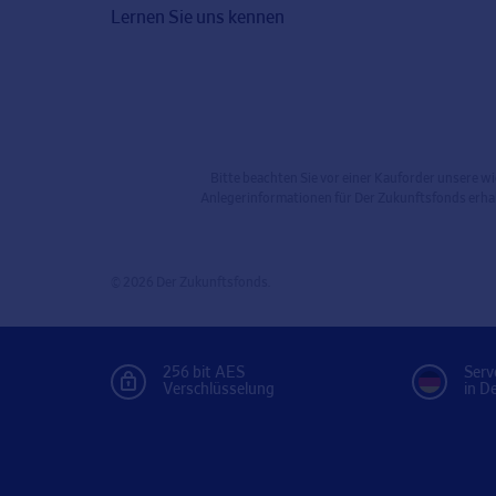
Lernen Sie uns kennen
Bitte beachten Sie vor einer Kauforder unsere w
Anlegerinformationen für Der Zukunftsfonds erha
© 2026 Der Zukunftsfonds.
256 bit AES
Serv
Verschlüsselung
in D