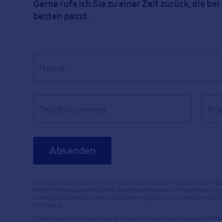
Gerne rufe ich Sie zu einer Zeit zurück, die be
besten passt.
Name *
Telefonnummer *
Rüc
Bitte beachten Sie, dass etwaige Beratungsleistungen ausschließlich 
Deutsche Fondsgesellschaft SE Invest keine Gewähr für diese Beratun
Fondsgesellschaft SE Invest stellt Ihnen lediglich die technischen Mit
Verfügung.
Erklärungen und Hinweise zur Nutzung Ihrer personenbezogenen Daten i