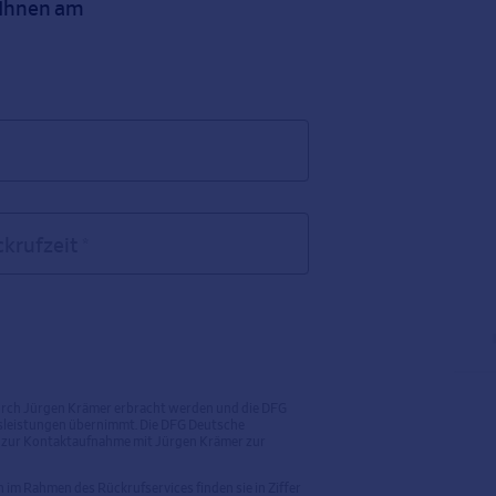
i Ihnen am
krufzeit *
durch Jürgen Krämer erbracht werden und die DFG
gsleistungen übernimmt. Die DFG Deutsche
tel zur Kontaktaufnahme mit Jürgen Krämer zur
m Rahmen des Rückrufservices finden sie in Ziffer