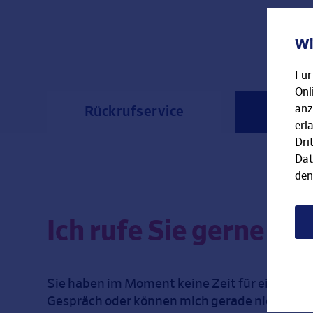
Wi
Für
Onl
anz
Rückrufservice
Kontak
erl
Dri
Dat
den
Ich rufe Sie gerne zu
Sie haben im Moment keine Zeit für ein persö
Gespräch oder können mich gerade nicht erre