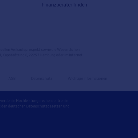
Finanzberater finden
ktuellen Verkaufsprospekt sowie die Wesentlichen
, Kapstadtring 8, 22297 Hamburg oder im Internet
AGB
Datenschutz
Wichtige Informationen
 werden in Hochleistungsrechenzentren in
it den deutschen Datenschutzgesetzen und