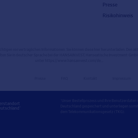
Presse
Risikohinweis
ichtigen vorvertraglichen Informationen. Sie können diese hier herunterladen. Den a
lten Sie in deutscher Sprache bei der HANSAINVEST, Hanseatische Investment-GmbH
unter
https://www.hansainvest.com/de...
.
Presse
FAQ
Kontakt
Impressum
*Unser Bestellprozess und Ihre Benutzerdaten
erstandort
Deutschland gespeichert und unterliegen som
eutschland*
dem Telekommunikationsgesetz (TKG).