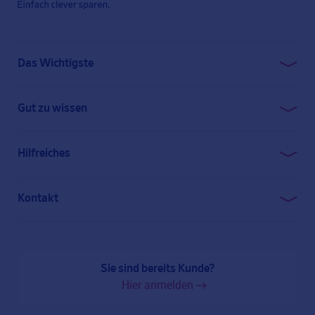
Das Wichtigste
Geld clever anlegen
Gut zu wissen
Unsere Gebührenstruktur
Sicherheitsaspekte
Lernen Sie uns kennen
Hilfreiches
Der Zukunftsfonds bei Ihrer Bank
So funktioniert’s
Kontakt
Häufige Fragen
0800 777 12 00 (kostenfrei)
Presse
service@der-zukunftsfonds.de
Risikohinweis
Sie sind bereits Kunde?
Finanzberater finden
Hier anmelden