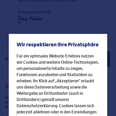
Ich freue mich auf Ihre Nachricht!
Freundliche Grüße
Ejnar Kahric
Wir respektieren Ihre Privatsphäre
Für ein optimales Website-Erlebnis nutzen
Rückrufservice
Kontaktformular
Berater finden
wir Cookies und weitere Online-Technologien,
um personalisierte Inhalte zu zeigen,
Funktionen anzubieten und Statistiken zu
erheben. Ihr Klick auf „Akzeptieren“ erlaubt
Ich rufe Sie gerne zurück!
uns diese Datenverarbeitung sowie die
Weitergabe an Drittanbieter (auch in
Sie haben im Moment keine Zeit für ein persönliches Gespräch
Drittländern) gemäß unserer
oder können mich gerade nicht erreichen? Gerne rufe ich Sie zu
Datenschutzerklärung. Cookies lassen sich
einer Zeit zurück, die bei Ihnen am besten passt.
jederzeit ablehnen oder in den Einstellungen