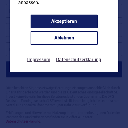
anpassen.
Name *
Akzeptieren
Telefonnummer *
Ablehnen
Rückrufzeit *
Impressum
Datenschutzerklärung
Bitte beachten Sie, dass etwaige Beratungsleistungen ausschließlich durch
Ejnar Kahric erbracht werden und die DFG Deutsche Fondsgesellschaft SE
Invest keine Gewähr für diese Beratungsleistungen übernimmt. Die DFG
Deutsche Fondsgesellschaft SE Invest stellt Ihnen lediglich die technischen
Mittel zur Kontaktaufnahme mit Ejnar Kahric zur Verfügung.
Erklärungen und Hinweise zur Nutzung Ihrer personenbezogenen Daten im
Rahmen des Rückrufservices finden sie in Ziffer 4 unserer
Datenschutzerklärung
.