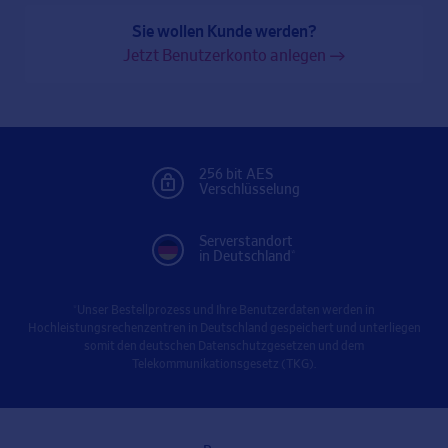
Sie wollen Kunde werden?
Jetzt Benutzerkonto anlegen
256 bit AES
Verschlüsselung
Serverstandort
in Deutschland*
*Unser Bestellprozess und Ihre Benutzerdaten werden in
Hochleistungsrechenzentren in Deutschland gespeichert und unterliegen
somit den deutschen Datenschutzgesetzen und dem
Telekommunikationsgesetz (TKG).