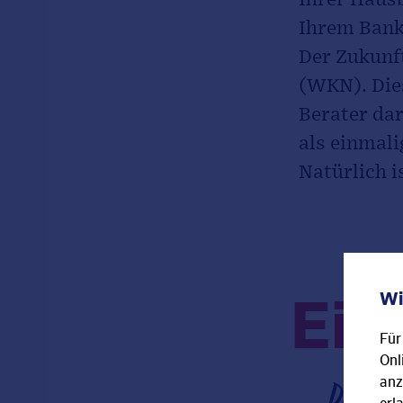
Ihrem Bank
Der Zukunf
(WKN). Die
Berater da
als einmal
Natürlich i
Wi
Ein
Für
Onl
Der Zu
anz