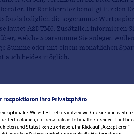
berater. Ihr Bankberater benötigt für den E
tsfonds lediglich die sogenannte Wertpapi
se lautet A2DTM6. Zusätzlich informieren Si
rüber, welche Sparsumme Sie anlegen wollen
ige Summe oder mit einem monatlichen Spar
st auch beides möglich.
r respektieren Ihre Privatsphäre
fach clever spa
 ein optimales Website-Erlebnis nutzen wir Cookies und weitere
ine-Technologien, um personalisierte Inhalte zu zeigen, Funktio
kunftsfonds hier direkt online absch
ubieten und Statistiken zu erheben. Ihr Klick auf „Akzeptieren“