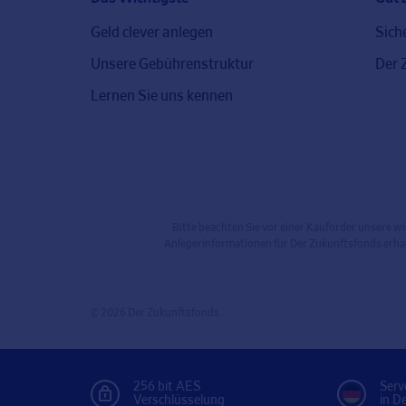
Geld clever anlegen
Sich
Unsere Gebührenstruktur
Der 
Lernen Sie uns kennen
Bitte beachten Sie vor einer Kauforder unsere w
Anlegerinformationen für Der Zukunftsfonds erha
© 2026 Der Zukunftsfonds.
256 bit AES
Serv
Verschlüsselung
in D