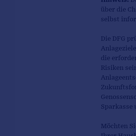
über die Ch
selbst info
Die DFG prü
Anlageziel
die erforde
Risiken sei
Anlageents
Zukunftsfon
Genossensch
Sparkasse 
Möchten Sie
Ihrer Haus