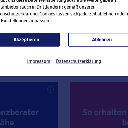
aubt uns diese Datenverarbeitung sowie die Weitergabe an
ttanbieter (auch in Drittländern) gemäß unserer
enschutzerklärung. Cookies lassen sich jederzeit ablehnen oder 
 Einstellungen anpassen.
Jetzt Kunde werden
Akzeptieren
Ablehnen
schen Sie eine persönliche Berat
Impressum
Datenschutzerklärung
anzberater
So erhalten
Nähe
b