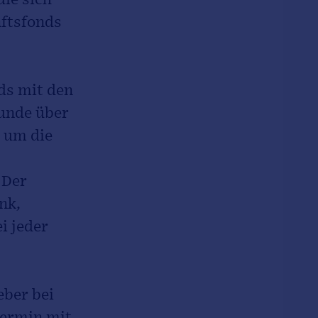
nftsfonds
ds mit den
unde über
, um die
 Der
nk,
i jeder
eber bei
Termin mit