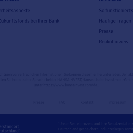
erheitsaspekte
So funktioniert’
Zukunftsfonds bei Ihrer Bank
Häufige Fragen
Presse
Risikohinweis
ichtigen vorvertraglichen Informationen. Sie können diese hier herunterladen. Den a
lten Sie in deutscher Sprache bei der HANSAINVEST, Hanseatische Investment-GmbH
unter
https://www.hansainvest.com/de...
.
Presse
FAQ
Kontakt
Impressum
*Unser Bestellprozess und Ihre Benutzerdaten
erstandort
Deutschland gespeichert und unterliegen som
eutschland*