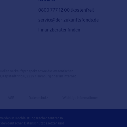
s
0800 777 12 00 (kostenfrei)
service@der-zukunftsfonds.de
Finanzberater finden
ktuellen Verkaufsprospekt sowie die Wesentlichen
, Kapstadtring 8, 22297 Hamburg oder im Internet
AGB
Datenschutz
Wichtige Informationen
 werden in Hochleistungsrechenzentren in
it den deutschen Datenschutzgesetzen und