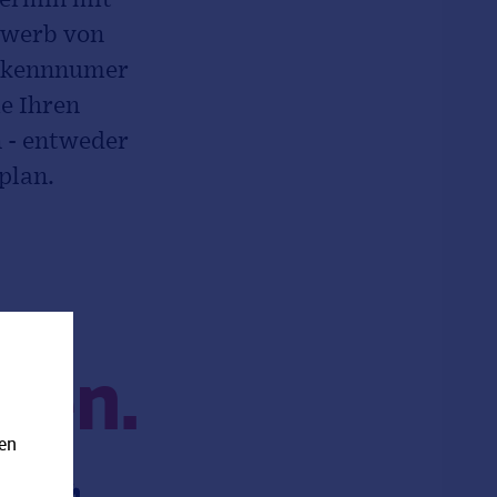
rwerb von
erkennnumer
e Ihren
 - entweder
plan.
ren.
nen
ließen.