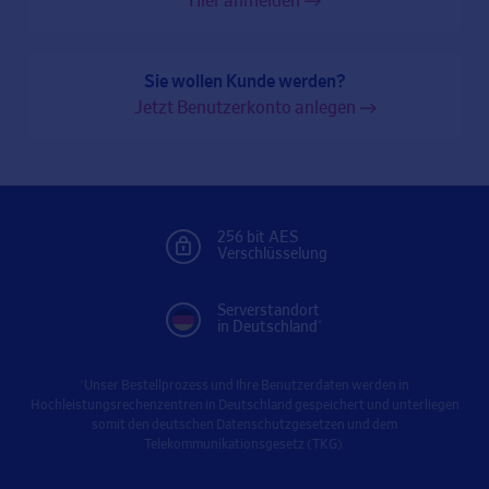
Hier anmelden
Sie wollen Kunde werden?
Jetzt Benutzerkonto anlegen
256 bit AES
Verschlüsselung
Serverstandort
in Deutschland*
*Unser Bestellprozess und Ihre Benutzerdaten werden in
Hochleistungsrechenzentren in Deutschland gespeichert und unterliegen
somit den deutschen Datenschutzgesetzen und dem
Telekommunikationsgesetz (TKG).