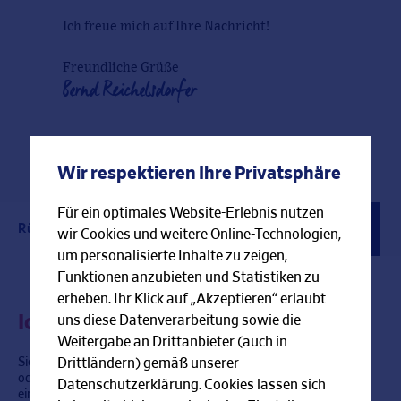
Ich freue mich auf Ihre Nachricht!
Freundliche Grüße
Bernd Reichelsdorfer
Wir respektieren Ihre Privatsphäre
Für ein optimales Website-Erlebnis nutzen
Rückrufservice
Kontaktformular
Berater finden
wir Cookies und weitere Online-Technologien,
um personalisierte Inhalte zu zeigen,
Funktionen anzubieten und Statistiken zu
erheben. Ihr Klick auf „Akzeptieren“ erlaubt
Ich rufe Sie gerne zurück!
uns diese Datenverarbeitung sowie die
Weitergabe an Drittanbieter (auch in
Sie haben im Moment keine Zeit für ein persönliches Gespräch
Drittländern) gemäß unserer
oder können mich gerade nicht erreichen? Gerne rufe ich Sie zu
Datenschutzerklärung. Cookies lassen sich
einer Zeit zurück, die bei Ihnen am besten passt.