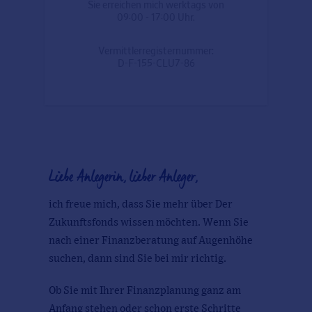
Sie erreichen mich werktags von
09:00 - 17:00 Uhr.
Vermittlerregisternummer:
D-F-155-CLU7-86
Liebe Anlegerin, lieber Anleger,
ich freue mich, dass Sie mehr über Der
Zukunftsfonds wissen möchten. Wenn Sie
nach einer Finanzberatung auf Augenhöhe
suchen, dann sind Sie bei mir richtig.
Ob Sie mit Ihrer Finanzplanung ganz am
Anfang stehen oder schon erste Schritte