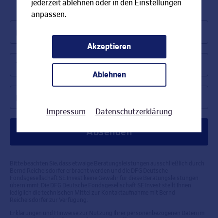
jederzeit ablehnen oder in den Einstellungen
anpassen.
Name *
Akzeptieren
Telefonnummer *
Ablehnen
Rückrufzeit *
Impressum
Datenschutzerklärung
Bitte beachten Sie, dass etwaige Beratungsleistungen ausschließlich durch
Bernd Reichelsdorfer erbracht werden und die DFG Deutsche
Fondsgesellschaft SE Invest keine Gewähr für diese Beratungsleistungen
übernimmt. Die DFG Deutsche Fondsgesellschaft SE Invest stellt Ihnen
lediglich die technischen Mittel zur Kontaktaufnahme mit Bernd
Reichelsdorfer zur Verfügung.
Erklärungen und Hinweise zur Nutzung Ihrer personenbezogenen Daten im