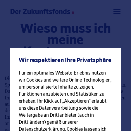
Wieso muss ich
meine
Kontonummer
angeben?
Wir respektieren Ihre Privatsphäre
Für ein optimales Website-Erlebnis nutzen
Die FFB braucht ein Konto, von dem sie Ihre einmalige
wir Cookies und weitere Online-Technologien,
Sparsumme oder Ihre monatliche Sparrate abbuchen kann.
um personalisierte Inhalte zu zeigen,
Damit kaufen Sie Anteile an Der Zukunftsfonds. Wenn Sie
Funktionen anzubieten und Statistiken zu
Ihre Anteile später verkaufen wollen, wird der Erlös Ihnen
erheben. Ihr Klick auf „Akzeptieren“ erlaubt
auf dieses Konto gutgeschrieben. Dieses Konto wird bei
uns diese Datenverarbeitung sowie die
der FFB für Ihr Depot als Referenzkonto hinterlegt. Zu
Weitergabe an Drittanbieter (auch in
Ihrer eigenen Sicherheit können Sie dies nicht online
Drittländern) gemäß unserer
ändern, sondern nur per Post. Damit wollen wir
Datenschutzerklärung. Cookies lassen sich
verhindern, dass jemand unbefugt die Erlöse aus Ihrer