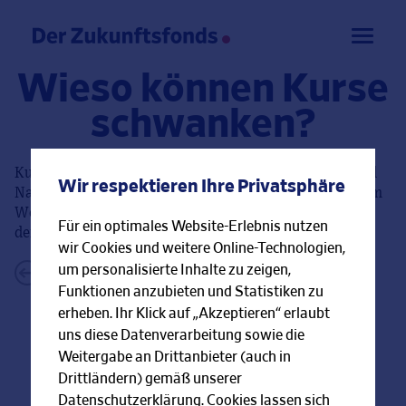
Wieso können Kurse
schwanken?
Kurse schwanken, da sie wie alle Preise von Angebot und
Wir respektieren Ihre Privatsphäre
Nachfrage abhängen. Gibt es mehr Nachfrage nach einem
Wertpapier, steigt der Kurs. Gibt es mehr Angebot, fällt
Für ein optimales Website-Erlebnis nutzen
der Kurs des Wertpapiers.
wir Cookies und weitere Online-Technologien,
um personalisierte Inhalte zu zeigen,
←
Zurück zur FAQ-Übersicht
Funktionen anzubieten und Statistiken zu
erheben. Ihr Klick auf „Akzeptieren“ erlaubt
uns diese Datenverarbeitung sowie die
Weitergabe an Drittanbieter (auch in
Drittländern) gemäß unserer
Datenschutzerklärung. Cookies lassen sich