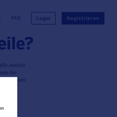
s
FAQ
Login
Registrieren
ile?
für Anteile
men Sie
ch neue dazu
nen