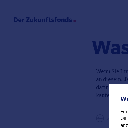
Was
Wenn Sie Ihr
an diesem. J
dafür. Sie k
kaufen.
Wi
Für
←
Zurück z
Onl
anz