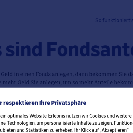
So funktioniert’
 sind Fondsante
 Geld in einen Fonds anlegen, dann bekommen Sie da
e mehr Geld Sie anlegen, um so mehr Anteile bekom
önnen die Anteile wieder verkaufen und natürlich au
r respektieren Ihre Privatsphäre
 ein optimales Website-Erlebnis nutzen wir Cookies und weitere
ur FAQ-Übersicht
ine-Technologien, um personalisierte Inhalte zu zeigen, Funktio
ubieten und Statistiken zu erheben. Ihr Klick auf „Akzeptieren“