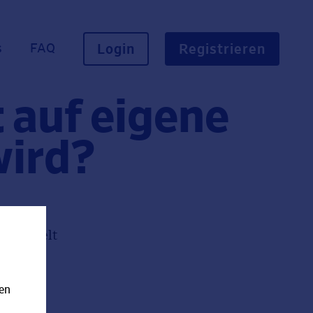
s
FAQ
Login
Registrieren
 auf eigene
wird?
g handelt
nen