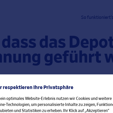
So funktioniert’
 dass das Depot
nung geführt 
 den Depotinhaber identifizieren und sich nach dem
setz erkundigen, ob der Kunde auf eigene Rechnun
r respektieren Ihre Privatsphäre
enes Geld in seinem Depot anlegt.
 ein optimales Website-Erlebnis nutzen wir Cookies und weitere
ine-Technologien, um personalisierte Inhalte zu zeigen, Funktio
ubieten und Statistiken zu erheben. Ihr Klick auf „Akzeptieren“
ur FAQ-Übersicht