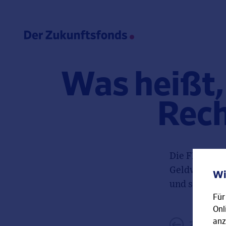
Was heißt,
Rech
Die FFB muss
Geldwäschege
Wi
und sein eig
Für
Onl
anz
←
Zurück z