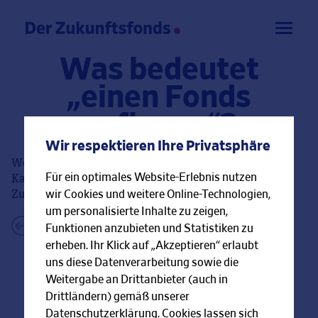
Was bedeutet
„einen Fonds
auflegen“?
Wir respektieren Ihre Privatsphäre
Wer einen Fonds auflegt, gründet diesen. Das macht die
Für ein optimales Website-Erlebnis nutzen
Kapitalverwaltungsgesellschaft. Dies ist bei Der
wir Cookies und weitere Online-Technologien,
Zukunftsfonds die Hanseatische Investment-GmbH.
um personalisierte Inhalte zu zeigen,
←
Zurück zur FAQ-Übersicht
Funktionen anzubieten und Statistiken zu
erheben. Ihr Klick auf „Akzeptieren“ erlaubt
uns diese Datenverarbeitung sowie die
Weitergabe an Drittanbieter (auch in
Drittländern) gemäß unserer
Datenschutzerklärung. Cookies lassen sich