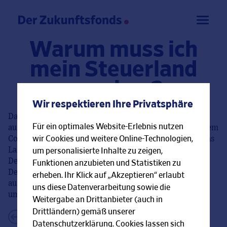
Warum muss ich
mein Steuerland
angeben?
Wir respektieren Ihre Privatsphäre
Damit wir wissen, in welchen Staaten sie eventuell
Für ein optimales Website-Erlebnis nutzen
außerhalb von Deutschland steuerpflichtig sind. Nach dem
wir Cookies und weitere Online-Technologien,
Common-Reporting-Standard ist die FFB verpflichtet das
Land oder die Länder der steuerlichen Ansässigkeit des
um personalisierte Inhalte zu zeigen,
Depotinhaber zu ermitteln. Mit diesem Gesetz setzt
Funktionen anzubieten und Statistiken zu
Deutschland den internationalen Standard zum
erheben. Ihr Klick auf „Akzeptieren“ erlaubt
automatischen Informationsaustausch in Steuersachen
uns diese Datenverarbeitung sowie die
um.
Weitergabe an Drittanbieter (auch in
Drittländern) gemäß unserer
←
Zurück zur FAQ-Übersicht
Datenschutzerklärung. Cookies lassen sich